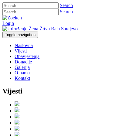
Search
Search
Login
Toggle navigation
Naslovna
Vijesti
Obavještenja
Donacije
Galerija
O nama
Kontakt
Vijesti