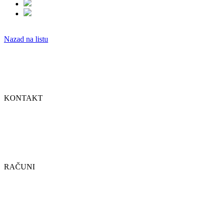
Nazad na listu
UDRUŽENJE ŽENA ŽRTVA RATA
Pruža podršku preživjelim žrtvama ratnog silovanja.
Naš cilj je utvrđivanje istine i uspostavljanje pravde za žrtve.
KONTAKT
Ul. Hamdije Čamerlića do br.7
Sarajevo-Novo Sarajevo (Pofalići)
Tel/Fax: +387 (0)33 658 879
E-mail: uredzenazrtva_rata@bih.net.ba
ID:4200829760006
RAČUNI
Žiro račun: 1346601007030321
Donatorski račun (IBAN): BA391346601007030321
SWIFT CODE: IKBZBA2XXXX ili IKBZBA2X
ASA BANKA D.D. SARAJEVO