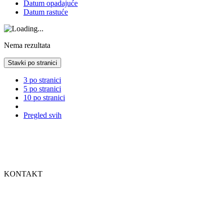
Datum opadajuće
Datum rastuće
Nema rezultata
Stavki po stranici
3 po stranici
5 po stranici
10 po stranici
Pregled svih
UDRUŽENJE ŽENA ŽRTVA RATA
Pruža podršku preživjelim žrtvama ratnog silovanja.
Naš cilj je utvrđivanje istine i uspostavljanje pravde za žrtve.
KONTAKT
Ul. Hamdije Čamerlića do br.7
Sarajevo-Novo Sarajevo (Pofalići)
Tel/Fax: +387 (0)33 658 879
E-mail: uredzenazrtva_rata@bih.net.ba