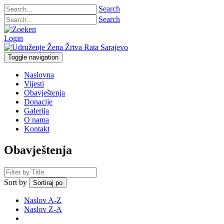
Search
Search
Login
Toggle navigation
Naslovna
Vijesti
Obavještenja
Donacije
Galerija
O nama
Kontakt
Obavještenja
Sort by
Sortiraj po
Naslov A-Z
Naslov Z-A