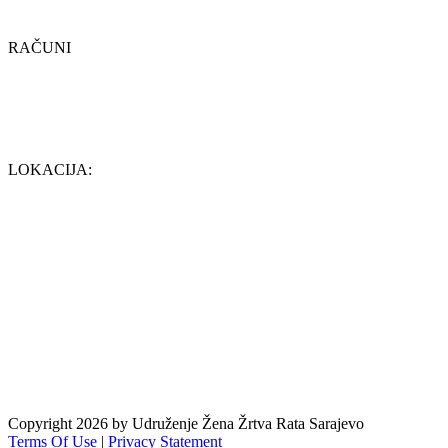
ID:4200829760006
RAČUNI
Žiro račun: 1346601007030321
Donatorski račun (IBAN): BA391346601007030321
SWIFT CODE: IKBZBA2XXXX ili IKBZBA2X
ASA BANKA D.D. SARAJEVO
LOKACIJA:
Copyright 2026 by Udruženje Žena Žrtva Rata Sarajevo
Terms Of Use
|
Privacy Statement